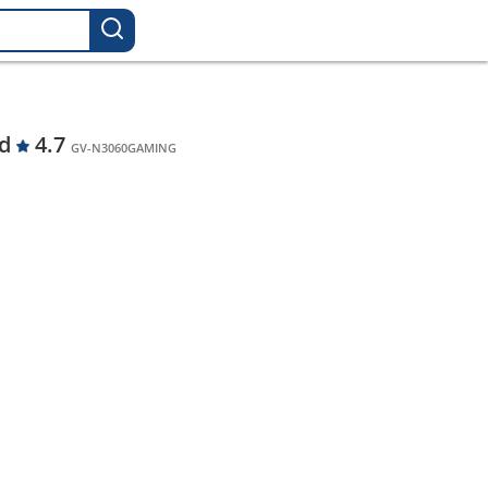
gd
4.7
GV-N3060GAMING