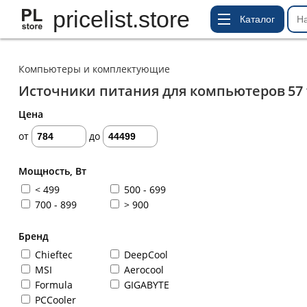
pricelist.store
Каталог
Компьютеры и комплектующие
Источники питания для компьютеров
57
Цена
от
до
Мощность, Вт
< 499
500 - 699
700 - 899
> 900
Бренд
Chieftec
DeepCool
MSI
Aerocool
Formula
GIGABYTE
PCCooler