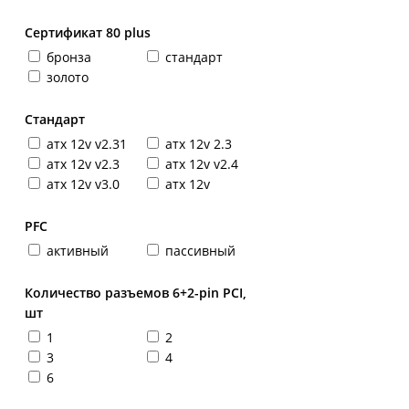
Сертификат 80 plus
бронза
стандарт
золото
Стандарт
атх 12v v2.31
атх 12v 2.3
атх 12v v2.3
атх 12v v2.4
атх 12v v3.0
атх 12v
PFC
активный
пассивный
Количество разъемов 6+2-pin PCI,
шт
1
2
3
4
6