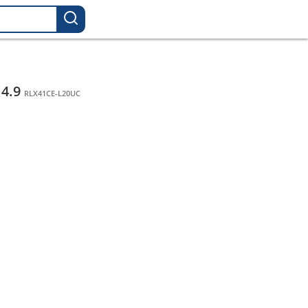
4.9
RLX41CE-L20UC