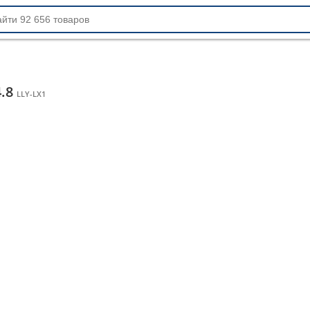
.8
LLY-LX1